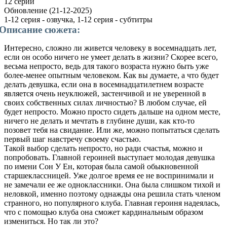
12 серий
Обновление
(21-12-2025)
1-12 серия - озвучка, 1-12 серия - субтитры
Описание сюжета:
Интересно, сложно ли живется человеку в восемнадцать лет,
если он особо ничего не умеет делать в жизни? Скорее всего,
весьма непросто, ведь для такого возраста нужно быть уже
более-менее опытным человеком. Как вы думаете, а что будет
делать девушка, если она в восемнадцатилетнем возрасте
является очень неуклюжей, застенчивой и не уверенной в
своих собственных силах личностью? В любом случае, ей
будет непросто. Можно просто сидеть дальше на одном месте,
ничего не делать и мечтать в глубине души, как кто-то
позовет тебя на свидание. Или же, можно попытаться сделать
первый шаг навстречу своему счастью.
Такой выбор сделать непросто, но ради счастья, можно и
попробовать. Главной героиней выступает молодая девушка
по имени Сон У Ен, которая была самой обыкновенной
старшеклассницей. Уже долгое время ее не воспринимали и
не замечали ее же одноклассники. Она была слишком тихой и
неловкой, именно поэтому однажды она решила стать членом
странного, но популярного клуба. Главная героиня надеялась,
что с помощью клуба она сможет кардинальным образом
измениться. Но так ли это?