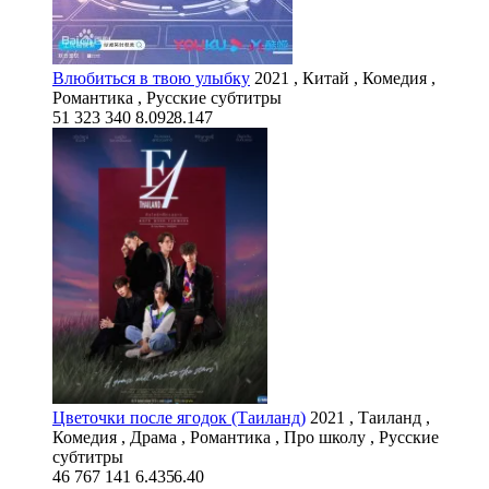
Влюбиться в твою улыбку
2021 , Китай , Комедия ,
Романтика , Русские субтитры
51 323
340
8.092
8.147
Цветочки после ягодок (Таиланд)
2021 , Таиланд ,
Комедия , Драма , Романтика , Про школу , Русские
субтитры
46 767
141
6.435
6.40