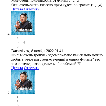
Мне очень понравился этот фильм(⁠.⁠ ⁠❛⁠ ⁠ᴗ⁠ ⁠❛⁠.⁠)
Они очень-очень классно прям чудесно игрались(⁠◠⁠‿⁠◕⁠)
Цитата
Ответить
+4
Василёчек
, 8 ноября 2022 01:41
Фильм очень тронул ? здесь показано как сильно можно
любить человека столько эмоций в одном фильме? это
что-то теперь этот фильм мой любимый ??
Цитата
Ответить
+1