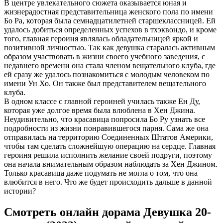
В центре увлекательного сюжета оказывается юная и
жизнерадостная представительница женского пола по имени
Бо Ра, которая была семнадцатилетней старшеклассницей. Ей
удалось добиться определенных успехов в тхэквондо, и кроме
того, главная героиня являлась обладательницей яркой и
позитивной личностью. Так как девушка старалась активным
образом участвовать в жизни своего учебного заведения, с
недавнего времени она стала членом вещательного клуба, где
ей сразу же удалось познакомиться с молодым человеком по
имени Ун Хо. Он также был представителем вещательного
клуба.
В одном классе с главной героиней училась также Ен Ду,
которая уже долгое время была влюблена в Хен Джина.
Неудивительно, что красавица попросила Бо Ру узнать все
подробности из жизни понравившегося парня. Сама же она
отправилась на территорию Соединенных Штатов Америки,
чтобы там сделать сложнейшую операцию на сердце. Главная
героиня решила исполнить желание своей подруги, поэтому
она начала внимательным образом наблюдать за Хен Джином.
Только красавица даже подумать не могла о том, что она
влюбится в него. Что же будет происходить дальше в данной
истории?
Смотреть онлайн дорама Девушка 20-