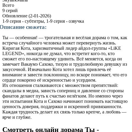
Всего
9 серий
Обновление
(2-01-2026)
1-9 серия - субтитры, 1-9 серия - озвучка
Описание сюжета:
Ты — особенная! — трогательная и весёлая дорама о том, как
встреча случайного человека может перевернуть жизнь.
Киригая Кота, харизматичный лидер айдол-группы «LiKE
LEGEND», никогда не думал, что встретит кого-то, кто
сможет его по-настоящему удивить. Всё меняется, когда он
замечает Вакаумэ Сахоко, тихую и трудолюбивую девушку из
закусочной. Изначально Кота хотел лишь привлечь её
внимание и завести поклонницу, но вскоре понимает, что его
сердце покорено её искренностью и усердием.
Их отношения сталкиваются с множеством препятствий:
скандалы в медиа, зависть соперниц и давление со стороны
фанатов делают путь к счастью нелёгким. Но именно через
эти испытания Кота и Сахоко начинают понимать настоящую
ценность доверия, поддержки и искренней привязанности.
Каждая трудность делает их связь только крепче, а любовь —
ярче и глубже.
Смотреть онлайн дорама Ты -