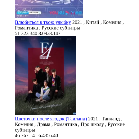
Влюбиться в твою улыбку
2021 , Китай , Комедия ,
Романтика , Русские субтитры
51 323
340
8.092
8.147
Цветочки после ягодок (Таиланд)
2021 , Таиланд ,
Комедия , Драма , Романтика , Про школу , Русские
субтитры
46 767
141
6.435
6.40