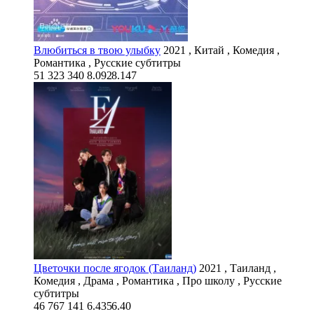
Влюбиться в твою улыбку
2021 , Китай , Комедия ,
Романтика , Русские субтитры
51 323
340
8.092
8.147
Цветочки после ягодок (Таиланд)
2021 , Таиланд ,
Комедия , Драма , Романтика , Про школу , Русские
субтитры
46 767
141
6.435
6.40